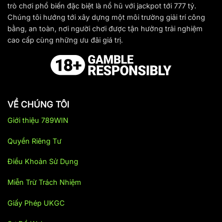
trò chơi phổ biến đặc biệt là nổ hũ với jackpot tới 777 tỷ.
Chúng tôi hướng tới xây dựng một môi trường giải trí công
bằng, an toàn, nơi người chơi được tận hưởng trải nghiệm
cao cấp cùng những ưu đãi giá trị.
VỀ CHÚNG TÔI
Giới thiệu 789WIN
Quyền Riêng Tư
Điều Khoản Sử Dụng
Miễn Trừ Trách Nhiệm
Giấy Phép UKGC