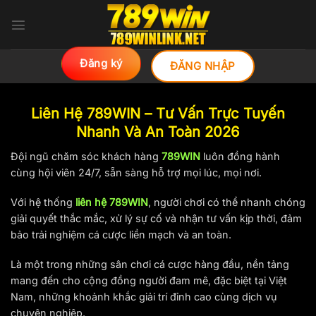
Bỏ
qua
nội
dung
Đăng ký
ĐĂNG NHẬP
Liên Hệ 789WIN – Tư Vấn Trực Tuyến
Nhanh Và An Toàn 2026
Đội ngũ chăm sóc khách hàng
789WIN
luôn đồng hành
cùng hội viên 24/7, sẵn sàng hỗ trợ mọi lúc, mọi nơi.
Với hệ thống
liên hệ 789WIN
, người chơi có thể nhanh chóng
giải quyết thắc mắc, xử lý sự cố và nhận tư vấn kịp thời, đảm
bảo trải nghiệm cá cược liền mạch và an toàn.
Là một trong những sân chơi cá cược hàng đầu, nền tảng
mang đến cho cộng đồng người đam mê, đặc biệt tại Việt
Nam, những khoảnh khắc giải trí đỉnh cao cùng dịch vụ
chuyên nghiệp.