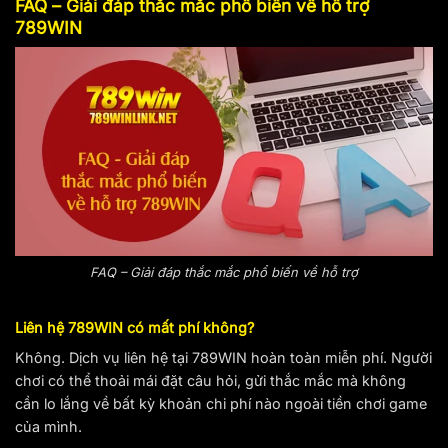
FAQ – Giải đáp thắc mắc phổ biến về hỗ trợ
789WIN
FAQ – Giải đáp thắc mắc phổ biến về hỗ trợ
Liên hệ 789WIN có mất phí không?
Không. Dịch vụ liên hệ tại 789WIN hoàn toàn miễn phí. Người
chơi có thể thoải mái đặt câu hỏi, gửi thắc mắc mà không
cần lo lắng về bất kỳ khoản chi phí nào ngoài tiền chơi game
của mình.