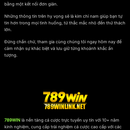
bằng một kết nối đơn giản.
Những thông tin trên hy vọng sẽ là kim chỉ nam giúp bạn tự
tin hơn trong mọi tình huống, từ thắc mắc nhỏ đến thử thách
lớn.
Đừng chần chừ, tham gia cùng chúng tôi ngay hôm nay để
cảm nhận sự khác biệt và lưu giữ từng khoảnh khắc ấn
tượng.
789WIN
là nền tảng cá cược trực tuyến uy tín với 10+ năm
kinh nghiệm, cung cấp trải nghiệm cá cược cao cấp với các